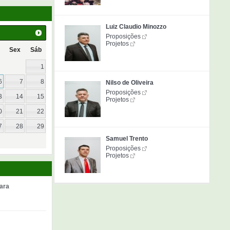
Luiz Claudio Minozzo
Proposições
Projetos
Sex
Sáb
1
6
7
8
Nilso de Oliveira
Proposições
3
14
15
Projetos
0
21
22
7
28
29
Samuel Trento
Proposições
Projetos
ara