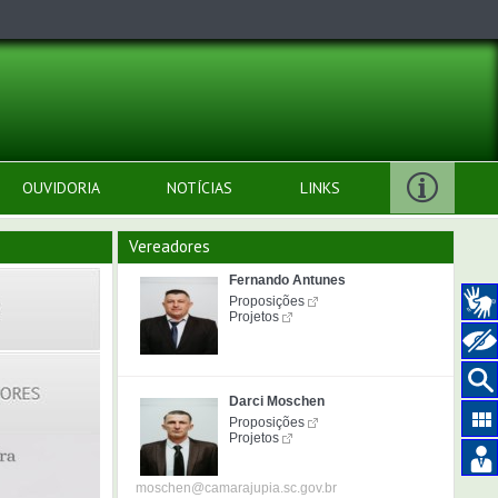
OUVIDORIA
NOTÍCIAS
LINKS
Vereadores
Fernando Antunes
Proposições
Projetos
Darci Moschen
Proposições
Projetos
moschen@camarajupia.sc.gov.br