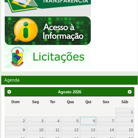
Agenda
Agosto
2026
Dom
Seg
Ter
Qua
Qui
Sex
Sáb
1
2
3
4
5
6
7
8
9
10
11
12
13
14
15