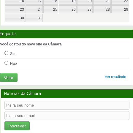
16
17
18
19
20
21
22
23
24
25
26
27
28
29
30
31
Enquete
Você gostou do novo site da Câmara
Sim
Não
Ver resultado
Votar
Notícias da Câmara
Inscrever