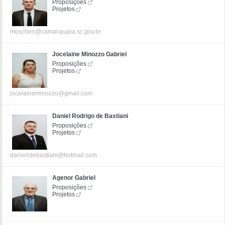
Proposições
Projetos
moschen@camarajupia.sc.gov.br
Jocelaine Minozzo Gabriel
Proposições
Projetos
jocelaineminozzo@gmail.com
Daniel Rodrigo de Bastiani
Proposições
Projetos
danielrdebastiani@hotmail.com
Agenor Gabriel
Proposições
Projetos