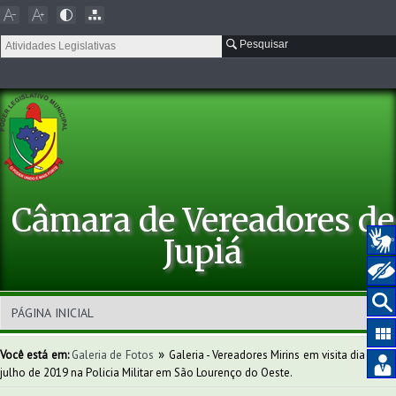
Pesquisar
Câmara de Vereadores de
Jupiá
»
Você está em:
Galeria de Fotos
Galeria - Vereadores Mirins em visita dia 23 d
julho de 2019 na Policia Militar em São Lourenço do Oeste.